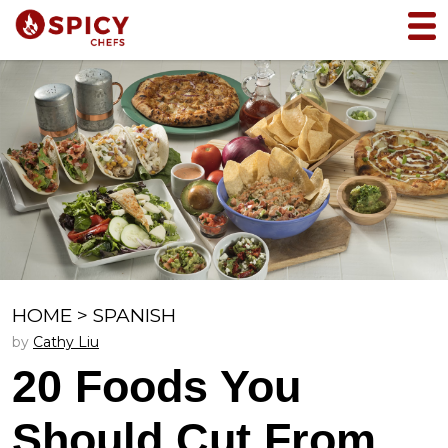
HOME
>
SPANISH
by
Cathy Liu
20 Foods You
Should Cut From