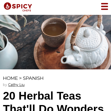
HOME
>
SPANISH
by
Cathy Liu
20 Herbal Teas
That'll Do Wonders