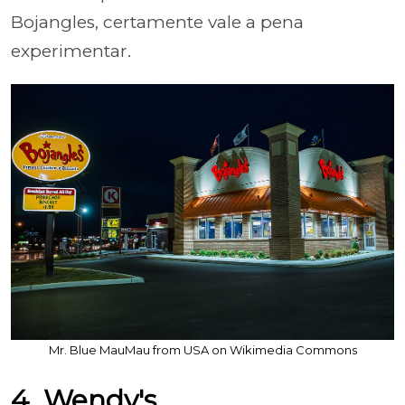
Bojangles, certamente vale a pena
experimentar.
Mr. Blue MauMau from USA on Wikimedia Commons
4. Wendy's