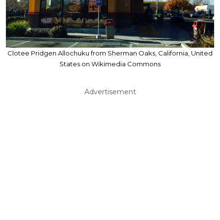
Clotee Pridgen Allochuku from Sherman Oaks, California, United
States on Wikimedia Commons
Advertisement