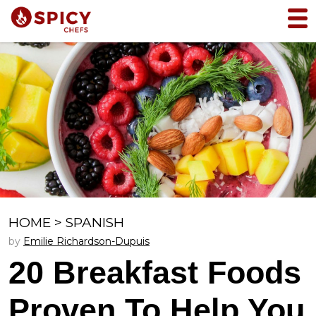
HOME
>
SPANISH
by
Emilie Richardson-Dupuis
20 Breakfast Foods
Proven To Help You