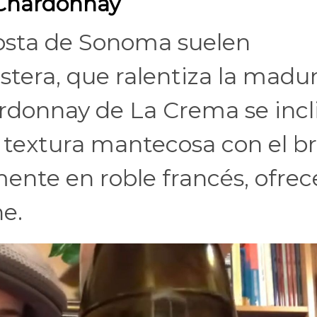
 Chardonnay
Costa de Sonoma suelen
ostera, que ralentiza la madu
hardonnay de La Crema se incl
a textura mantecosa con el bri
mente en roble francés, ofrec
e.