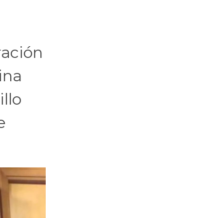
ración
ina
llo
e