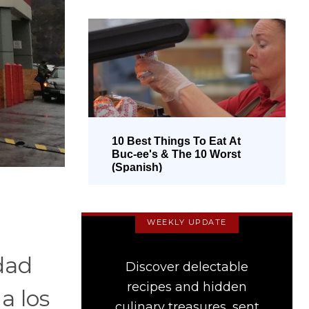
10 Best Things To Eat At
Buc-ee's & The 10 Worst
(Spanish)
WEEKLY UPDATE
dad
Discover delectable
recipes and hidden
a los
culinary treasures, sent