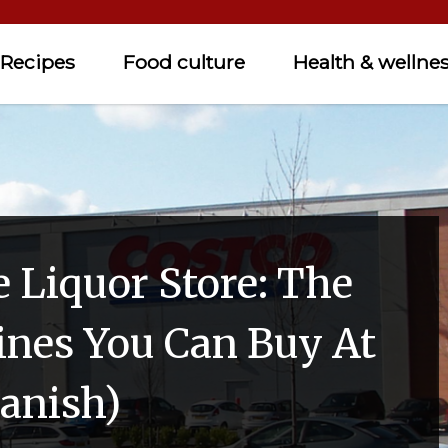
Recipes
Food culture
Health & wellne
 Liquor Store: The
ines You Can Buy At
panish)