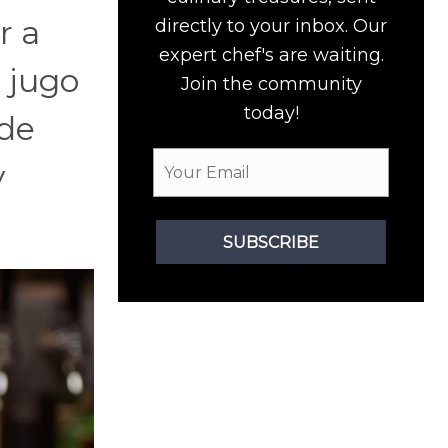
r a
directly to your inbox. Our
expert chef's are waiting.
 jugo
Join the community
today!
 de
y
SUBSCRIBE