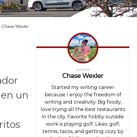
y
Chase Wexler
AUTHOR
Chase Wexler
ador
Started my writing career
 en un
because I enjoy the freedom of
writing and creativity. Big foody,
love trying all the best restaurants
in the city. Favorite hobby outside
ritos
work is playing golf. Likes: golf,
tennis, tacos, and getting cozy by