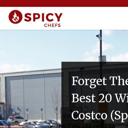
Forget The
Best 20 W
Costco (S