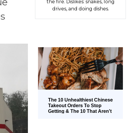
ue
the fire. Dislikes: snakes, long
drives, and doing dishes.
es
The 10 Unhealthiest Chinese
Takeout Orders To Stop
Getting & The 10 That Aren't
Too Bad (Spanish)