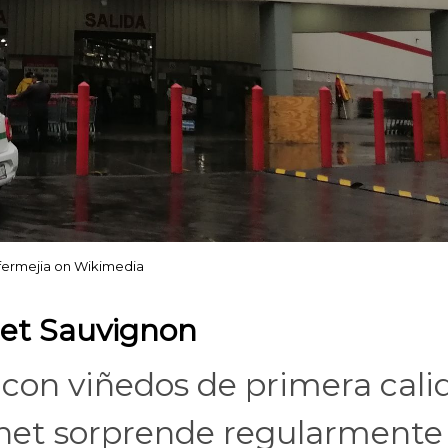
fermejia on Wikimedia
net Sauvignon
 con viñedos de primera cali
net sorprende regularmente 