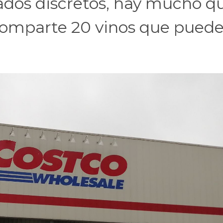
cados discretos, hay mucho q
 comparte 20 vinos que pued