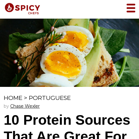
HOME
>
PORTUGUESE
by
Chase Wexler
10 Protein Sources
That Are Great For