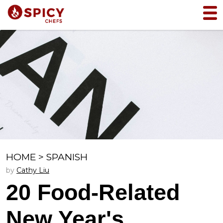
HOME
>
SPANISH
by
Cathy Liu
20 Food-Related
New Year's