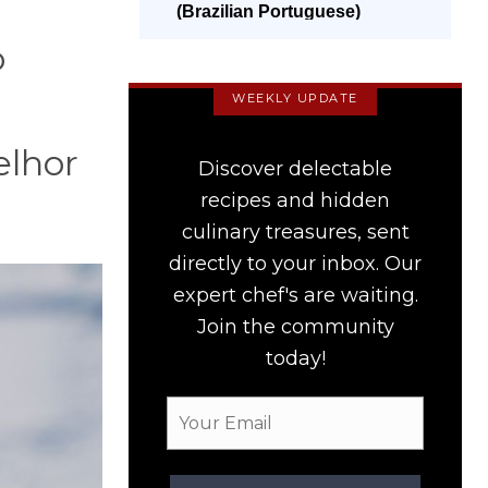
(Brazilian Portuguese)
o
WEEKLY UPDATE
elhor
Discover delectable
recipes and hidden
culinary treasures, sent
directly to your inbox. Our
expert chef's are waiting.
Join the community
today!