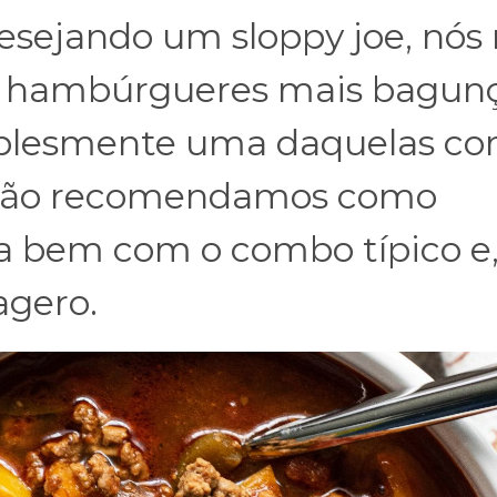
esejando um sloppy joe, nós
s hambúrgueres mais bagun
simplesmente uma daquelas c
 não recomendamos como
na bem com o combo típico e
agero.