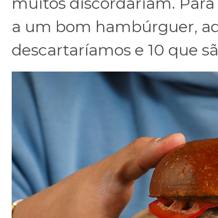
muitos discordariam. Para
a um bom hambúrguer, aqu
descartaríamos e 10 que s