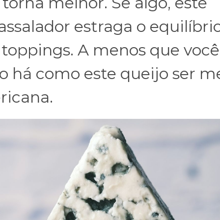
rna melhor. Se algo, este
ssalador estraga o equilíbri
s toppings. A menos que você
o há como este queijo ser m
ricana.