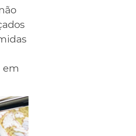
 não
çados
omidas
, em