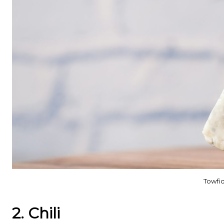
Towfi
2. Chili