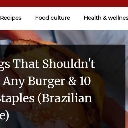
Recipes
Food culture
Health & wellne
gs That Shouldn't
 Any Burger & 10
taples (Brazilian
e)