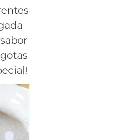
rentes
egada
 sabor
 gotas
ecial!