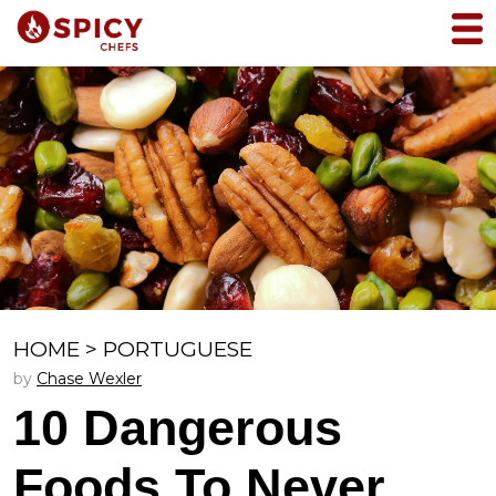
HOME
>
PORTUGUESE
by
Chase Wexler
10 Dangerous
Foods To Never