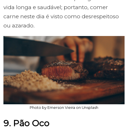
vida longa e saudável; portanto, comer
carne neste dia é visto como desrespeitoso
ou azarado.
Photo by Emerson Vieira on Unsplash
9. Pão Oco